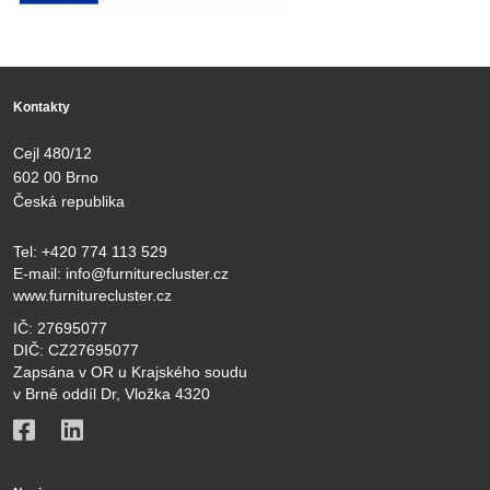
Kontakty
Cejl 480/12
602 00 Brno
Česká republika
Tel:
+420 774 113 529
E-mail:
info@furniturecluster.cz
www.furniturecluster.cz
IČ: 27695077
DIČ: CZ27695077
Zapsána v OR u Krajského soudu
v Brně oddíl Dr, Vložka 4320