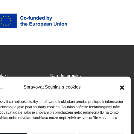
takt
Národní projekty
tnership
Mezinárodní projekty
Spravovat Souhlas s cookies
jekty
ytli co nejlepší služby, používáme k ukládání a/nebo přístupu k informacím
ady cookies (EU)
technologie jako jsou soubory cookies. Souhlas s těmito technologiemi nám
ovávat údaje, jako je chování při procházení nebo jedinečná ID na tomto
las nebo odvolání souhlasu může nepříznivě ovlivnit určité vlastnosti a