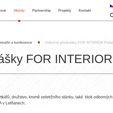
nové
Aktivity
Partnership
Projekty
Kontakt
mináře a konference
Odborné přednášky FOR INTERIOR Podz
ášky FOR INTERIOR
tkářů, družstvo, kromě veletržního stánku, také blok odbornýc
 v Letňanech.