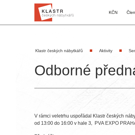
KČN
Čle
Klastr českých nábytkářů
Aktivity
Se
Odborné předn
V rámci veletrhu uspořádal Klastr českých náby
od 13:00 do 16:00 v hale 3, PVA EXPO PRAHA