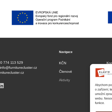
Navigace
0 774 113 529
KČN
Kon
info@furniturecluster.cz
Členové
Par
niturecluster.cz
Aktivity
Pro
Abychom posk
Zás
o zařízení, 
umožní zprac
webu. Nesouh
funkce.