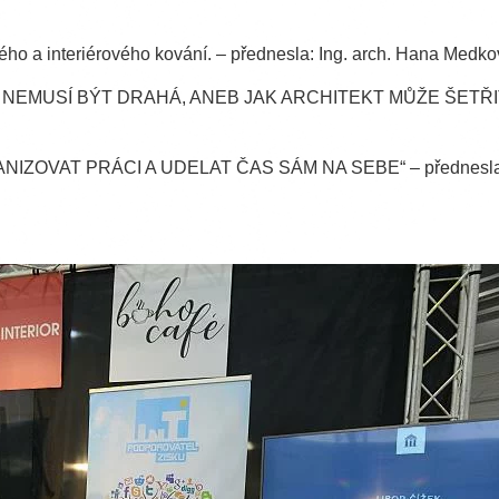
ého a interiérového kování. – přednesla: Ing. arch. Hana Medko
MUSÍ BÝT DRAHÁ, ANEB JAK ARCHITEKT MŮŽE ŠETŘIT ROZ
ZOVAT PRÁCI A UDELAT ČAS SÁM NA SEBE“ – přednesla: M