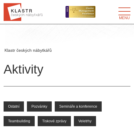
MENU
Klastr českých nábytkářů
Aktivity
Ostatní
Pozvánky
Semináře a konference
Teambuilding
Tiskové zprávy
Veletrhy