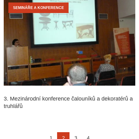
SEMINÁŘE A KONFERENCE
3. Mezinárodní konference čalouníků a dekoratérů a
truhlářů
1
2
3
4