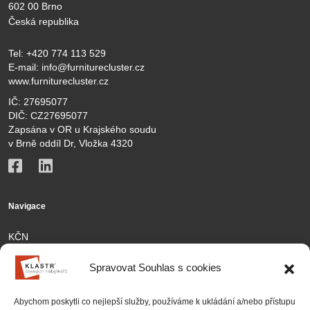
602 00 Brno
Česká republika
Tel:
+420 774 113 529
E-mail:
info@furniturecluster.cz
www.furniturecluster.cz
IČ: 27695077
DIČ: CZ27695077
Zapsána v OR u Krajského soudu
v Brně oddíl Dr, Vložka 4320
Navigace
KČN
Členové
Spravovat Souhlas s cookies
Aktivity
Abychom poskytli co nejlepší služby, používáme k ukládání a/nebo přístupu
Kontakt