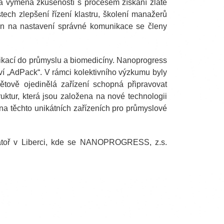
byla výměna zkušeností s procesem získání zlaté
ech zlepšení řízení klastru, školení manažerů
den na nastavení správné komunikace se členy
likací do průmyslu a biomedicíny. Nanoprogress
tví „AdPack“. V rámci kolektivního výzkumu byly
ětově ojedinělá zařízení schopná připravovat
ruktur, která jsou založena na nové technologii
a těchto unikátních zařízeních pro průmyslové
oratoř v Liberci, kde se NANOPROGRESS, z.s.