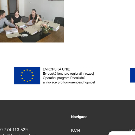
Navigace
0 774 113 529
KČN
Kon