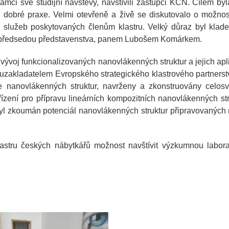
 rámci své studijní návštěvy, navštívili zástupci KČN. Cílem 
ů dobré praxe. Velmi otevřeně a živě se diskutovalo o možnost
í služeb poskytovaných členům klastru. Velký důraz byl kla
a s předsedou představenstva, panem Lubošem Komárkem.
ývoj funkcionalizovaných nanovlákenných struktur a jejich ap
oluzakladatelem Evropského strategického klastrového partners
ce nanovlákenných struktur, navrženy a zkonstruovány celosv
řízení pro přípravu lineárních kompozitních nanovlákenných st
yl zkoumán potenciál nanovlákenných struktur připravovaných n
 Klastru českých nábytkářů možnost navštívit výzkumnou lab