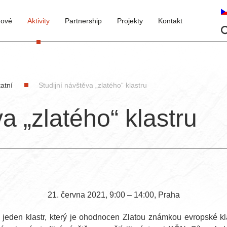
nové
Aktivity
Partnership
Projekty
Kontakt
atní
Studijní návštěva „zlatého“ klastru
a „zlatého“ klastru
21. června 2021, 9:00 – 14:00, Praha
eden klastr, který je ohodnocen Zlatou známkou evropské kla