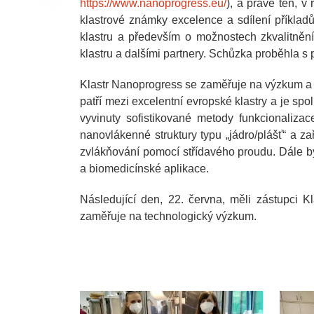
https://www.nanoprogress.eu/
), a právě ten, v
klastrové známky excelence a sdílení příklad
klastru a především o možnostech zkvalitněn
klastru a dalšími partnery. Schůzka proběhl
Klastr Nanoprogress se zaměřuje na výzkum a v
patří mezi excelentní evropské klastry a je sp
vyvinuty sofistikované metody funkcionaliza
nanovlákenné struktury typu „jádro/plášť“ a za
zvlákňování pomocí střídavého proudu. Dále b
a biomedicínské aplikace.
Následující den, 22. června, měli zástupci
zaměřuje na technologický výzkum.