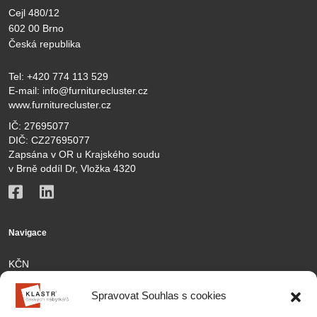
Cejl 480/12
602 00 Brno
Česká republika
Tel:
+420 774 113 529
E-mail:
info@furniturecluster.cz
www.furniturecluster.cz
IČ: 27695077
DIČ: CZ27695077
Zapsána v OR u Krajského soudu
v Brně oddíl Dr, Vložka 4320
Navigace
KČN
Členové
Spravovat Souhlas s cookies
Aktivity