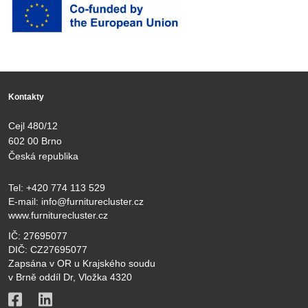
Kontakty
Cejl 480/12
602 00 Brno
Česká republika
Tel:
+420 774 113 529
E-mail:
info@furniturecluster.cz
www.furniturecluster.cz
IČ: 27695077
DIČ: CZ27695077
Zapsána v OR u Krajského soudu
v Brně oddíl Dr, Vložka 4320