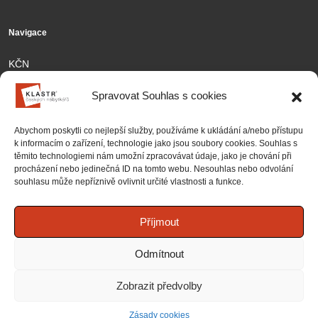
Navigace
KČN
Členové
Spravovat Souhlas s cookies
Aktivity
Abychom poskytli co nejlepší služby, používáme k ukládání a/nebo přístupu
Kontakt
k informacím o zařízení, technologie jako jsou soubory cookies. Souhlas s
těmito technologiemi nám umožní zpracovávat údaje, jako je chování při
Partnership
procházení nebo jedinečná ID na tomto webu. Nesouhlas nebo odvolání
souhlasu může nepříznivě ovlivnit určité vlastnosti a funkce.
Projekty
Zásady cookies (EU)
Příjmout
Národní projekty
Odmítnout
Mezinárodní projekty
Zobrazit předvolby
© 2026 Klastr českých nábytkářů, družstvo
Zásady cookies