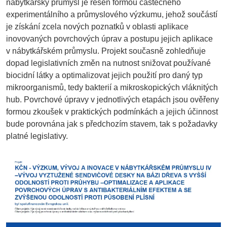
nábytkářský průmysl je řešen formou částečného
experimentálního a průmyslového výzkumu, jehož součástí
je získání zcela nových poznatků v oblasti aplikace
inovovaných povrchových úprav a postupu jejich aplikace
v nábytkářském průmyslu. Projekt současně zohledňuje
dopad legislativních změn na nutnost snižovat používané
biocidní látky a optimalizovat jejich použití pro daný typ
mikroorganismů, tedy bakterií a mikroskopických vláknitých
hub. Povrchové úpravy v jednotlivých etapách jsou ověřeny
formou zkoušek v praktických podmínkách a jejich účinnost
bude porovnána jak s předchozím stavem, tak s požadavky
platné legislativy.