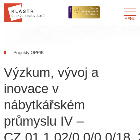
MENU
Projekty OPPIK
Výzkum, vývoj a
inovace v
nábytkářském
průmyslu IV –
CZ.01.1.02/0.0/0.0/18