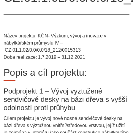
Název projektu: KČN- Výzkum, vývoj a inovace v
nábytkářském průmyslu IV
–
CZ.01.1.02/0.0/0.0/18_212/0015313
Doba realizace: 1.7.2019 – 31.12.2021
Popis a cíl projektu:
Podprojekt 1 – Vývoj vyztužené
sendvičové desky na bázi dřeva s vyšší
odolností proti průhybu
Cílem projektu je vývoj nové nosné sendvičové desky na
bázi dřeva s výztužnou vnitřní/středovou vrstvou, jejíž užití
je zejména v interiéru jako součást konstrukce nábytkového