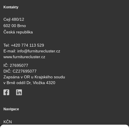
Kontakty
Cejl 480/12
602 00 Brno
Česká republika
Tel:
+420 774 113 529
E-mail:
info@furniturecluster.cz
www.furniturecluster.cz
IČ: 27695077
DIČ: CZ27695077
Zapsána v OR u Krajského soudu
v Brně oddíl Dr, Vložka 4320
Navigace
KČN