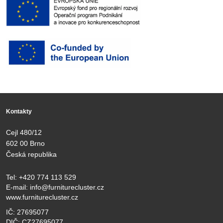
Kontakty
Cejl 480/12
602 00 Brno
Česká republika
Tel:
+420 774 113 529
E-mail:
info@furniturecluster.cz
www.furniturecluster.cz
IČ: 27695077
DIČ: CZ27695077