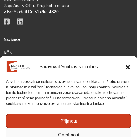
Zapsána v OR u Krajského soudu
v Brně oddíl Dr, Vložka 4320
Navigace
KČN
Členové
Spravovat Souhlas s cookies
Aktivity
Abychom poskytli co nejlepší služby, používáme k ukládání a/nebo přístupu
Kontakt
k informacím o zařízení, technologie jako jsou soubory cookies. Souhlas s
těmito technologiemi nám umožní zpracovávat údaje, jako je chování při
Partnership
procházení nebo jedinečná ID na tomto webu. Nesouhlas nebo odvolání
souhlasu může nepříznivě ovlivnit určité vlastnosti a funkce.
Projekty
Zásady cookies (EU)
Příjmout
Národní projekty
Odmítnout
Mezinárodní projekty