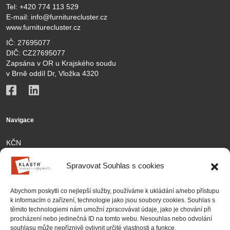
Tel:
+420 774 113 529
E-mail:
info@furniturecluster.cz
www.furniturecluster.cz
IČ: 27695077
DIČ: CZ27695077
Zapsána v OR u Krajského soudu
v Brně oddíl Dr, Vložka 4320
Navigace
KČN
Členové
Spravovat Souhlas s cookies
Aktivity
Abychom poskytli co nejlepší služby, používáme k ukládání a/nebo přístupu
Kontakt
k informacím o zařízení, technologie jako jsou soubory cookies. Souhlas s
těmito technologiemi nám umožní zpracovávat údaje, jako je chování při
Partnership
procházení nebo jedinečná ID na tomto webu. Nesouhlas nebo odvolání
souhlasu může nepříznivě ovlivnit určité vlastnosti a funkce.