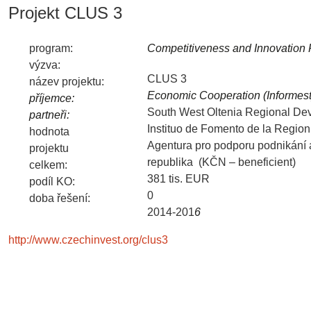
Projekt CLUS 3
program:
Competitiveness and Innovatio
výzva:
CLUS 3
název projektu:
Economic Cooperation (Informest) 
příjemce:
South West Oltenia Regional D
partneři:
Instituo de Fomento de la Regio
hodnota
Agentura pro podporu podnikání 
projektu
republika (KČN – beneficient)
celkem:
381 tis. EUR
podíl KO:
0
doba řešení:
2014-201
6
http://www.czechinvest.org/clus3