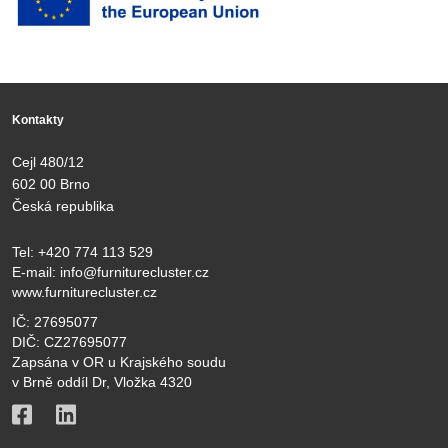
Kontakty
Cejl 480/12
602 00 Brno
Česká republika
Tel:
+420 774 113 529
E-mail:
info@furniturecluster.cz
www.furniturecluster.cz
IČ: 27695077
DIČ: CZ27695077
Zapsána v OR u Krajského soudu
v Brně oddíl Dr, Vložka 4320