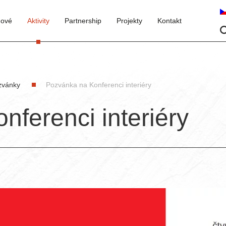
nové
Aktivity
Partnership
Projekty
Kontakt
zvánky
Pozvánka na Konferenci interiéry
ferenci interiéry