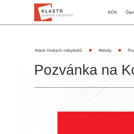
KČN
Čle
Klastr českých nábytkářů
Aktivity
Po
Pozvánka na Kon