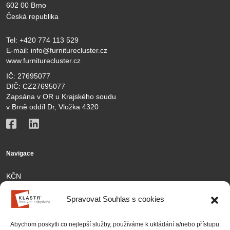
602 00 Brno
Česká republika
Tel:
+420 774 113 529
E-mail:
info@furniturecluster.cz
www.furniturecluster.cz
IČ: 27695077
DIČ: CZ27695077
Zapsána v OR u Krajského soudu
v Brně oddíl Dr, Vložka 4320
Navigace
KČN
Členové
Spravovat Souhlas s cookies
Aktivity
Abychom poskytli co nejlepší služby, používáme k ukládání a/nebo přístupu
Kontakt