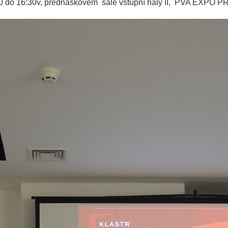
:30 do 16:30v, přednáškovém sále vstupní haly II, PVA EXPO 