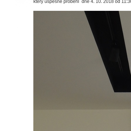
který úspěšně proběhl dne 4. 10. 2018 od 11