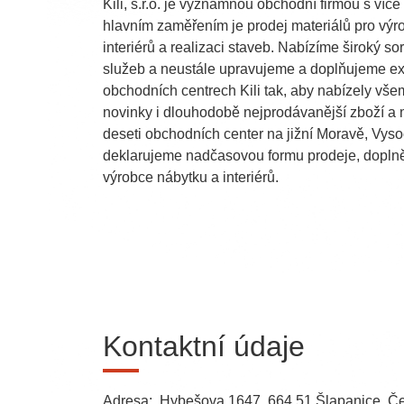
Kili, s.r.o. je významnou obchodní firmou s více
hlavním zaměřením je prodej materiálů pro výr
interiérů a realizaci staveb. Nabízíme široký so
služeb a neustále upravujeme a doplňujeme ex
obchodních centrech Kili tak, aby nabízely vš
novinky i dlouhodobě nejprodávanější zboží a m
deseti obchodních center na jižní Moravě, Vyso
deklarujeme nadčasovou formu prodeje, dopln
výrobce nábytku a interiérů.
Kontaktní údaje
Adresa: Hybešova 1647, 664 51 Šlapanice, Če