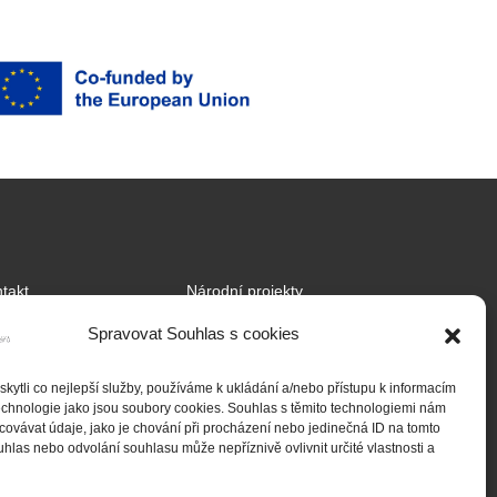
takt
Národní projekty
tnership
Mezinárodní projekty
Spravovat Souhlas s cookies
jekty
ytli co nejlepší služby, používáme k ukládání a/nebo přístupu k informacím
ady cookies (EU)
technologie jako jsou soubory cookies. Souhlas s těmito technologiemi nám
ovávat údaje, jako je chování při procházení nebo jedinečná ID na tomto
las nebo odvolání souhlasu může nepříznivě ovlivnit určité vlastnosti a