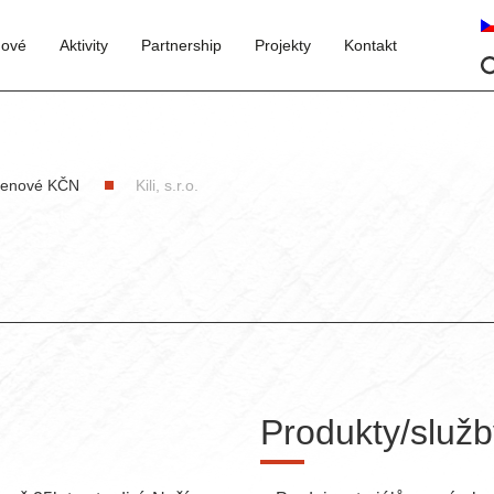
nové
Aktivity
Partnership
Projekty
Kontakt
lenové KČN
Kili, s.r.o.
Produkty/služb