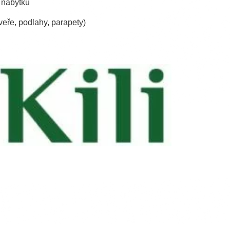
 nábytku
veře, podlahy, parapety)