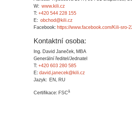
W:
www.kili.cz
T:
+420 544 228 155
E:
obchod@kili.cz
Facebook:
https://www.facebook.com/Kili-sr
Kontaktní osoba:
Ing. David Janeček, MBA
Generální ředitel/Jednatel
T:
+420 603 280 585
E:
david.janecek@kili.cz
Jazyk: EN, RU
â
Certifikace: FSC