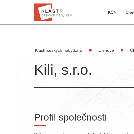
KČN
Čle
Klastr českých nábytkářů
Členové
Č
Kili, s.r.o.
Profil společnosti