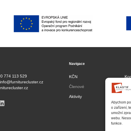
Navigace
0 774 113 529
KČN
Kon
info@furniturecluster.cz
Členové
Par
niturecluster.cz
Aktivity
Pro
Abychom posk
Zás
o zařízení, 
umožní zprac
webu. Nesouh
funkce.