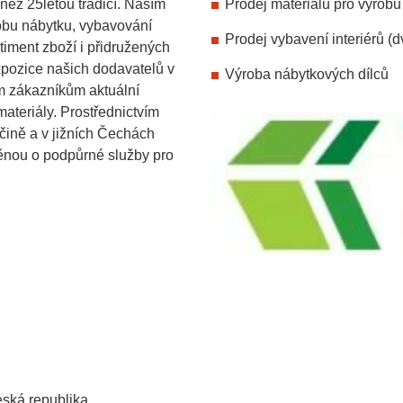
 než 25letou tradicí. Naším
Prodej materiálů pro výrobu
obu nábytku, vybavování
Prodej vybavení interiérů (d
rtiment zboží i přidružených
pozice našich dodavatelů v
Výroba nábytkových dílců
em zákazníkům aktuální
ateriály. Prostřednictvím
čině a v jižních Čechách
ěnou o podpůrné služby pro
ská republika