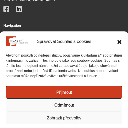
Navigation
KČN
Spravovat Souhlas s cookies
Members
Abychom poskytli co nejlepší služby, používáme k ukládání a/nebo přístupu
Activities
k informacím o zařízení, technologie jako jsou soubory cookies. Souhlas s
těmito technologiemi nám umožní zpracovávat údaje, jako je chování při
Contact
procházení nebo jedinečná ID na tomto webu. Nesouhlas nebo odvolání
souhlasu může nepříznivě ovlivnit určité vlastnosti a funkce.
Partnership
Projects
Příjmout
National projects
Odmítnout
International projects
Zobrazit předvolby
© 2026 Klastr českých nábytkářů, družstvo