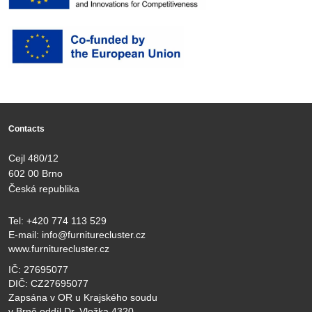
Contacts
Cejl 480/12
602 00 Brno
Česká republika
Tel:
+420 774 113 529
E-mail:
info@furniturecluster.cz
www.furniturecluster.cz
IČ: 27695077
DIČ: CZ27695077
Zapsána v OR u Krajského soudu
v Brně oddíl Dr, Vložka 4320