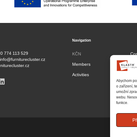
Navigation
0 774 113 529
KČN
Con
info@furniturecluster.cz
Members
Par
niturecluster.cz
Activities
Pro
Abychom posk
o zařízení, 
umožní zprac
webu. Nesouh
funkce.
Př