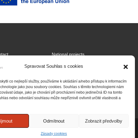
tact
National projects
tnership
International projects
Spravovat Souhlas s cookies
jects
ytli co nejlepší služby, používáme k ukládání a/nebo přístupu k informacím
technologie jako jsou soubory cookies. Souhlas s těmito technologiemi nám
ovávat údaje, jako je chování při procházení nebo jedinečná ID na tomto
las nebo odvolání souhlasu může nepříznivě ovlivnit určité vlastnosti a
íjmout
Odmítnout
Zobrazit předvolby
Zásady cookies