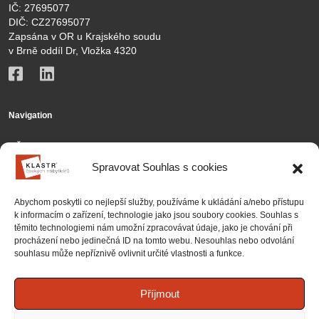
IČ: 27695077
DIČ: CZ27695077
Zapsána v OR u Krajského soudu
v Brně oddíl Dr, Vložka 4320
Navigation
KČN
Spravovat Souhlas s cookies
Members
Activities
Abychom poskytli co nejlepší služby, používáme k ukládání a/nebo přístupu
k informacím o zařízení, technologie jako jsou soubory cookies. Souhlas s
Contact
těmito technologiemi nám umožní zpracovávat údaje, jako je chování při
procházení nebo jedinečná ID na tomto webu. Nesouhlas nebo odvolání
Partnership
souhlasu může nepříznivě ovlivnit určité vlastnosti a funkce.
Projects
National projects
Příjmout
International projects