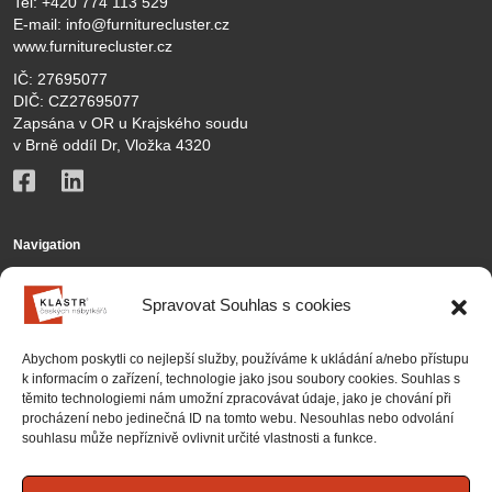
Tel:
+420 774 113 529
E-mail:
info@furniturecluster.cz
www.furniturecluster.cz
IČ: 27695077
DIČ: CZ27695077
Zapsána v OR u Krajského soudu
v Brně oddíl Dr, Vložka 4320
Navigation
KČN
Spravovat Souhlas s cookies
Members
Abychom poskytli co nejlepší služby, používáme k ukládání a/nebo přístupu
Activities
k informacím o zařízení, technologie jako jsou soubory cookies. Souhlas s
těmito technologiemi nám umožní zpracovávat údaje, jako je chování při
Contact
procházení nebo jedinečná ID na tomto webu. Nesouhlas nebo odvolání
souhlasu může nepříznivě ovlivnit určité vlastnosti a funkce.
Partnership
Projects