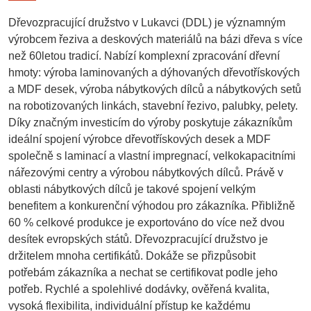
Dřevozpracující družstvo v Lukavci (DDL) je významným
výrobcem řeziva a deskových materiálů na bázi dřeva
s více
než 60letou tradicí
. Nabízí komplexní zpracování dřevní
hmoty: výroba laminovaných a dýhovaných dřevotřískových
a MDF desek, výroba nábytkových dílců a nábytkových setů
na robotizovaných linkách, stavební řezivo, palubky, pelety.
Díky
značným investicím do výroby
poskytuje zákazníkům
ideální spojení výrobce dřevotřískových desek a MDF
společně s laminací a vlastní impregnací, velkokapacitními
nářezovými centry a výrobou nábytkových dílců. Právě v
oblasti nábytkových dílců je takové spojení velkým
benefitem a
konkurenční výhodou pro zákazníka
. Přibližně
60 % celkové produkce je exportováno do více než
dvou
desítek evropských států
. Dřevozpracující družstvo je
držitelem mnoha certifikátů
. Dokáže se přizpůsobit
potřebám zákazníka a nechat se certifikovat podle jeho
potřeb. Rychlé a spolehlivé dodávky, ověřená kvalita,
vysoká flexibilita, individuální přístup ke každému